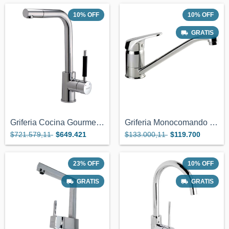
10
%
OFF
10
%
OFF
GRATIS
Griferia Cocina Gourmet Monocomando Cier...
Griferia Monocomando Cocina Cierre Ceram...
$721.579,11
$649.421
$133.000,11
$119.700
23
%
OFF
10
%
OFF
GRATIS
GRATIS