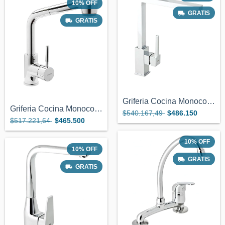
10
%
OFF
GRATIS
GRATIS
Griferia Cocina Monocomando Cierre Ceram...
Griferia Cocina Monocomando Con Extensib...
$540.167,49
$486.150
$517.221,64
$465.500
10
%
OFF
10
%
OFF
GRATIS
GRATIS