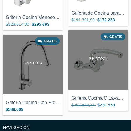
Griferia de Cocina para Monocomando 2 Ag...
Griferia Cocina Monocomando Cierre Ceram...
$191.391,98
$172.253
$328.514,80
$295.663
GRATIS
GRATIS
SIN STOCK
SIN STOCK
Griferia Cocina O Lavadero Pared Monocom...
Griferia Cocina Con Pico Extensible / Ex...
$262.833,71
$236.550
$586.009
NAVEGACIÓN