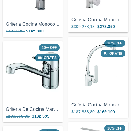
Griferia Cocina Monocomando Tau Cierre C...
Griferia Cocina Monocomando Cierre Ceram...
$309.278,13
$278.350
$190.000
$145.800
10
%
OFF
10
%
OFF
GRATIS
GRATIS
Griferia Cocina Monocomando Cierre Ceram...
Griferia De Cocina Marca Franke Monocoma...
$187.888,80
$169.100
$180.659,36
$162.593
10
%
OFF